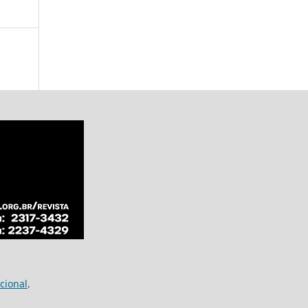
cional
.