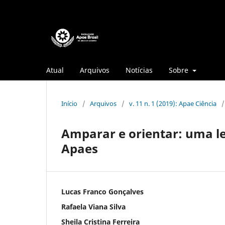
Atual
Arquivos
Notícias
Sobre
Início
/
Arquivos
/
v. 11 n. 1 (2019): Apae Ciência
/
Amparar e orientar: uma le
Apaes
Lucas Franco Gonçalves
Rafaela Viana Silva
Sheila Cristina Ferreira