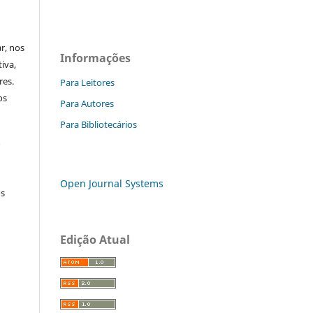
ar, nos
Informações
iva,
res.
Para Leitores
os
Para Autores
Para Bibliotecários
r
Open Journal Systems
os
Edição Atual