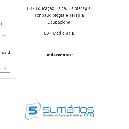
B3 - Educação Física, Fisioterapia,
Fonoaudiologia e Terapia
Ocupacional
na
.
B3 - Medicina II
ca do
ta/arti
Indexadores: