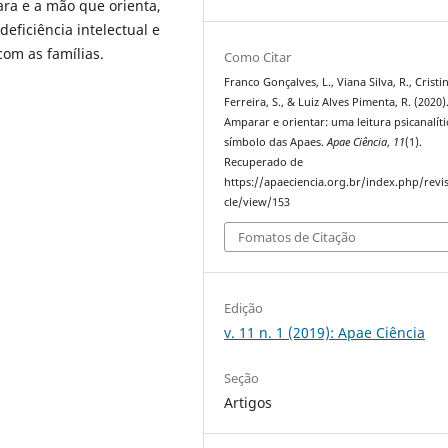
ra e a mão que orienta,
eficiência intelectual e
com as famílias.
Como Citar
Franco Gonçalves, L., Viana Silva, R., Cristi
Ferreira, S., & Luiz Alves Pimenta, R. (2020)
Amparar e orientar: uma leitura psicanalíti
símbolo das Apaes.
Apae Ciência
,
11
(1).
Recuperado de
https://apaeciencia.org.br/index.php/revis
cle/view/153
Fomatos de Citação
Edição
v. 11 n. 1 (2019): Apae Ciência
Seção
Artigos