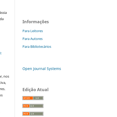
ássia
 da
Informações
Para Leitores
Para Autores
a
Para Bibliotecários
-
Open Journal Systems
ar, nos
iva,
res.
Edição Atual
os
r