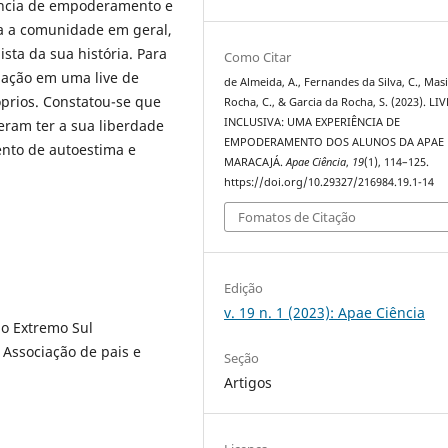
ência de empoderamento e
a a comunidade em geral,
sta da sua história. Para
Como Citar
ipação em uma live de
de Almeida, A., Fernandes da Silva, C., Mas
prios. Constatou-se que
Rocha, C., & Garcia da Rocha, S. (2023). LIV
INCLUSIVA: UMA EXPERIÊNCIA DE
deram ter a sua liberdade
EMPODERAMENTO DOS ALUNOS DA APAE 
ento de autoestima e
MARACAJÁ.
Apae Ciência
,
19
(1), 114–125.
https://doi.org/10.29327/216984.19.1-14
Fomatos de Citação
Edição
v. 19 n. 1 (2023): Apae Ciência
do Extremo Sul
 Associação de pais e
Seção
Artigos